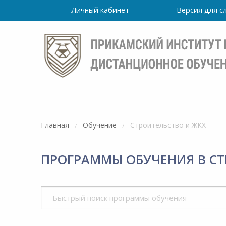
Личный кабинет
Версия для 
Главная
Обучение
Строительство и ЖКХ
ПРОГРАММЫ ОБУЧЕНИЯ В СТ
Режим
работы
точно
Института
ПН-ПТ: