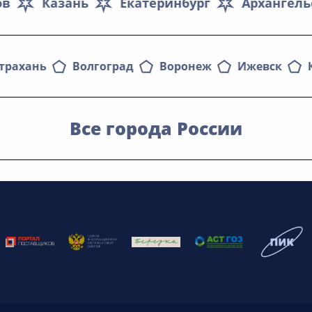
ов
Казань
Екатеринбург
Архангель
трахань
Волгоград
Воронеж
Ижевск
Все города России