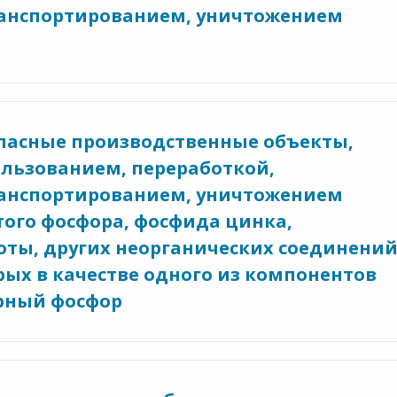
ранспортированием, уничтожением
 опасные производственные объекты,
ользованием, переработкой,
ранспортированием, уничтожением
того фосфора, фосфида цинка,
ты, других неорганических соединени
рых в качестве одного из компонентов
рный фосфор