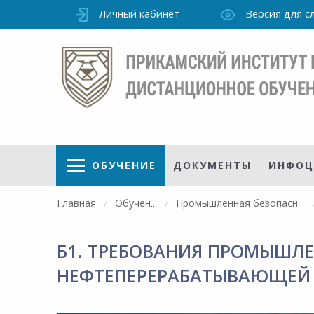
Личный кабинет
Версия для 
ОБУЧЕНИЕ
ДОКУМЕНТЫ
ИНФОЦ
Главная
Обучение
Промышленная безопасность
Б1. ТРЕБОВАНИЯ ПРОМЫШЛ
Режим
НЕФТЕПЕРЕРАБАТЫВАЮЩЕЙ
работы
точно
Института
ПН-ПТ: