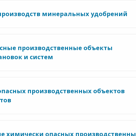
я производств минеральных удобрений
пасные производственные объекты
новок и систем
я опасных производственных объектов
тов
ание химически опасных производственны