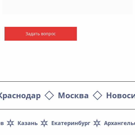
Задать вопрос
Краснодар
Москва
Новос
ов
Казань
Екатеринбург
Архангель