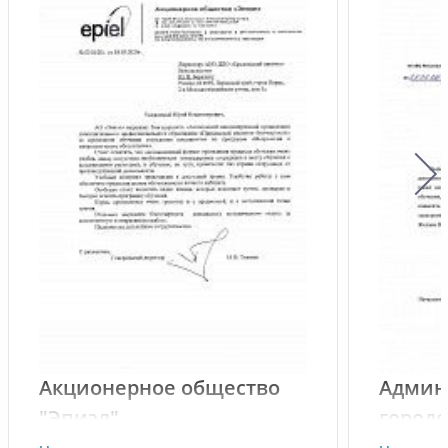
Акционерное общество
Админ
"Эпиэл"
городс
Звени