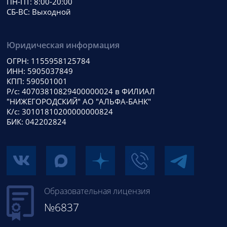
ПН-ПТ: 8:00-20:00
СБ-ВС: Выходной
Юридическая информация
ОГРН: 1155958125784
ИНН: 5905037849
КПП: 590501001
Р/с: 40703810829400000024 в ФИЛИАЛ
"НИЖЕГОРОДСКИЙ" АО "АЛЬФА-БАНК"
К/с: 30101810200000000824
БИК: 042202824
Образовательная лицензия
№6837