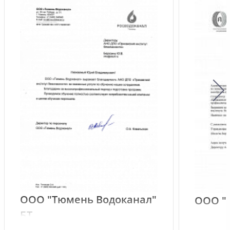
ООО "Тюмень Водоканал"
ООО "
БТ